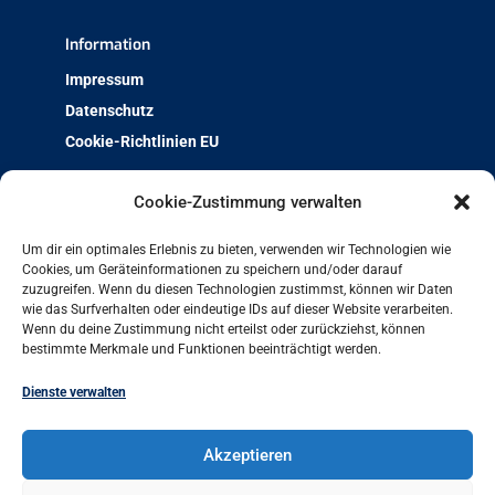
Information
Impressum
Datenschutz
Cookie-Richtlinien EU
Über uns
Cookie-Zustimmung verwalten
Team & Kontakt
Um dir ein optimales Erlebnis zu bieten, verwenden wir Technologien wie
Jobs und Ausbildung
Cookies, um Geräteinformationen zu speichern und/oder darauf
zuzugreifen. Wenn du diesen Technologien zustimmst, können wir Daten
Weiterbildung mit Qualität
wie das Surfverhalten oder eindeutige IDs auf dieser Website verarbeiten.
Charta der Vielfalt
Wenn du deine Zustimmung nicht erteilst oder zurückziehst, können
bestimmte Merkmale und Funktionen beeinträchtigt werden.
Projekt-Archiv
Arbeit und Leben bundesweit
Dienste verwalten
Arbeit und Leben Hamburg GmbH
Akzeptieren
Besenbinderhof 60