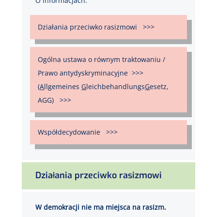
O informacjach:
Działania przeciwko rasizmowi >>>
Ogólna ustawa o równym traktowaniu /
Prawo antydyskryminacyjne >>>
(
A
llgemeines
G
leichbehandlungs
G
esetz,
AGG) >>>
Współdecydowanie >>>
Działania przeciwko rasizmowi
W demokracji nie ma miejsca na rasizm.