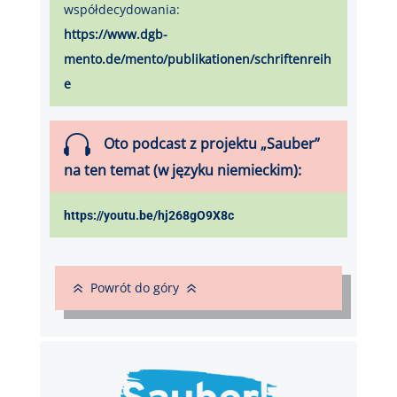
współdecydowania:
https://www.dgb-
mento.de/mento/publikationen/schriftenreih
e

Oto podcast z projektu „Sauber”
na ten temat (w języku niemieckim):
https://youtu.be/hj268gO9X8c
6
6
Powrót do góry