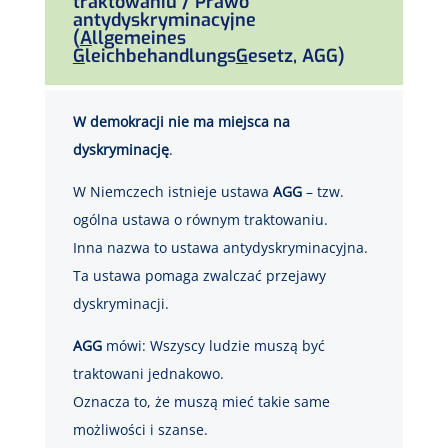
traktowaniu
/ Prawo
antydyskryminacyjne
(
A
llgemeines
G
leichbehandlungs
G
esetz, AGG)
W demokracji nie ma miejsca na
dyskryminację
.
W Niemczech istnieje ustawa
AGG
– tzw.
ogólna ustawa o równym traktowaniu.
Inna nazwa to ustawa antydyskryminacyjna.
Ta ustawa pomaga zwalczać przejawy
dyskryminacji.
AGG
mówi: Wszyscy ludzie muszą być
traktowani jednakowo.
Oznacza to, że muszą mieć takie same
możliwości i szanse.