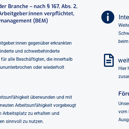
r Branche – nach § 167, Abs. 2,
Arbeitgeber:innen verpflichtet,

Int
gsmanagement (BEM)
Weit
Schwe
beim
eitgeber:innen gegenüber erkrankten
ehinderte und schwerbehinderte

ür alle Beschäftigten, die innerhalb
wei
 ununterbrochen oder wiederholt
Hier 
zusa
För
rbeitsunfähigkeit überwunden und mit
Unser
rneuten Arbeitsunfähigkeit vorgebeugt
vom
 Arbeitsplatz zu erhalten und
Ausgl
en sinnvoll zu nutzen.