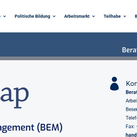
e
Politische Bildung
Arbeitsmarkt
Teilhabe
B
Bera

Kon
Bera
Arbe
Bese
Tele
agement (BEM)
Fax:
hand