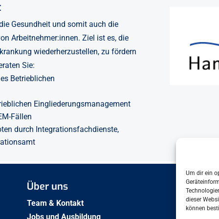
t
 die Gesundheit und somit auch die
n Arbeitnehmer:innen. Ziel ist es, die
rkrankung wiederherzustellen, zu fördern
eraten Sie:
es Betrieblichen
trieblichen Eingliederungsmanagement
EM-Fällen
en durch Integrationsfachdienste,
grationsamt
Um dir ein o
Geräteinfor
Über uns
Arbe
Technologien
dieser Websi
Bese
Team & Kontakt
können best
2009
Jobs und Ausbildung