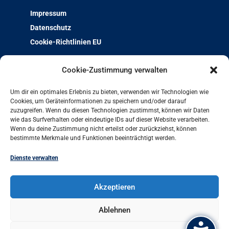
Impressum
Datenschutz
Cookie-Richtlinien EU
Über uns
Cookie-Zustimmung verwalten
Team & Kontakt
Um dir ein optimales Erlebnis zu bieten, verwenden wir Technologien wie
Jobs und Ausbildung
Cookies, um Geräteinformationen zu speichern und/oder darauf
zuzugreifen. Wenn du diesen Technologien zustimmst, können wir Daten
Weiterbildung mit Qualität
wie das Surfverhalten oder eindeutige IDs auf dieser Website verarbeiten.
Charta der Vielfalt
Wenn du deine Zustimmung nicht erteilst oder zurückziehst, können
bestimmte Merkmale und Funktionen beeinträchtigt werden.
Projekt-Archiv
Arbeit und Leben bundesweit
Dienste verwalten
Arbeit und Leben Hamburg GmbH
Akzeptieren
Besenbinderhof 60
20097 Hamburg
Ablehnen
+49 (0)40 284016-11