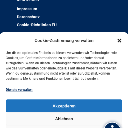
Impressum
Datenschutz
Cookie-Richtlinien EU
Über uns
Cookie-Zustimmung verwalten
Team & Kontakt
Um dir ein optimales Erlebnis zu bieten, verwenden wir Technologien wie
Jobs und Ausbildung
Cookies, um Geräteinformationen zu speichern und/oder darauf
zuzugreifen. Wenn du diesen Technologien zustimmst, können wir Daten
Weiterbildung mit Qualität
wie das Surfverhalten oder eindeutige IDs auf dieser Website verarbeiten.
Charta der Vielfalt
Wenn du deine Zustimmung nicht erteilst oder zurückziehst, können
bestimmte Merkmale und Funktionen beeinträchtigt werden.
Projekt-Archiv
Arbeit und Leben bundesweit
Dienste verwalten
Arbeit und Leben Hamburg GmbH
Akzeptieren
Besenbinderhof 60
20097 Hamburg
Ablehnen
+49 (0)40 284016-11