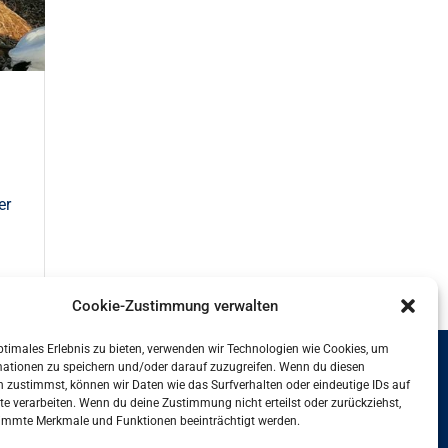
er
Cookie-Zustimmung verwalten
ptimales Erlebnis zu bieten, verwenden wir Technologien wie Cookies, um
mationen zu speichern und/oder darauf zuzugreifen. Wenn du diesen
it und Leben Hamburg GmbH
 zustimmst, können wir Daten wie das Surfverhalten oder eindeutige IDs auf
te verarbeiten. Wenn du deine Zustimmung nicht erteilst oder zurückziehst,
nbinderhof 60
immte Merkmale und Funktionen beeinträchtigt werden.
7 Hamburg