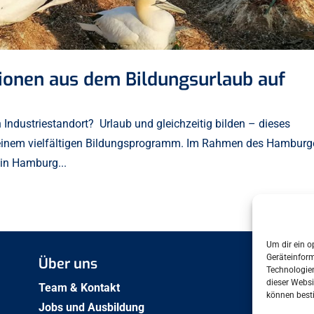
sionen aus dem Bildungsurlaub auf
n Industriestandort? Urlaub und gleichzeitig bilden – dieses
seinem vielfältigen Bildungsprogramm. Im Rahmen des Hamburg
in Hamburg...
Um dir ein o
Geräteinfor
Über uns
Arbe
Technologien
dieser Websi
Bese
Team & Kontakt
können best
2009
Jobs und Ausbildung