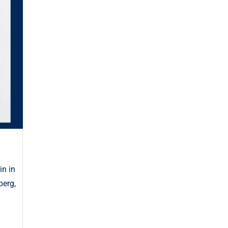
in in
berg,