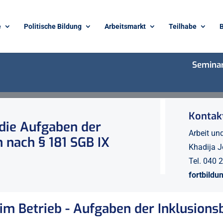
e
Politische Bildung
Arbeitsmarkt
Teilhabe
B
Seminar
Kontakt
 die Aufgaben der
Arbeit un
 nach § 181 SGB IX
Khadija 
Tel. 040
fortbild
 im Betrieb - Aufgaben der Inklusion