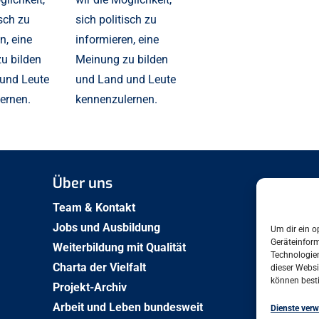
isch zu
sich politisch zu
n, eine
informieren, eine
u bilden
Meinung zu bilden
und Leute
und Land und Leute
ernen.
kennenzulernen.
Über uns
Team & Kontakt
Jobs und Ausbildung
Um dir ein o
Geräteinfor
Weiterbildung mit Qualität
Technologien
Charta der Vielfalt
dieser Websi
können best
Projekt-Archiv
Arbeit und Leben bundesweit
Dienste verw