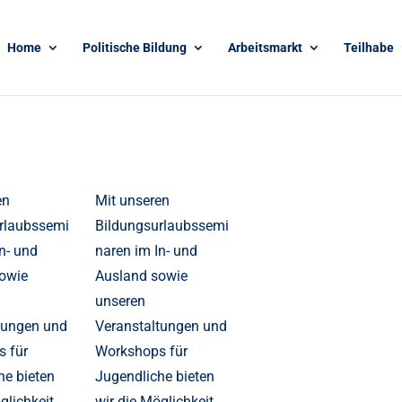
Home
Politische Bildung
Arbeitsmarkt
Teilhabe
en
Mit unseren
rlaubssemi
Bildungsurlaubssemi
n- und
naren im In- und
owie
Ausland sowie
unseren
tungen und
Veranstaltungen und
 für
Workshops für
he bieten
Jugendliche bieten
glichkeit,
wir die Möglichkeit,