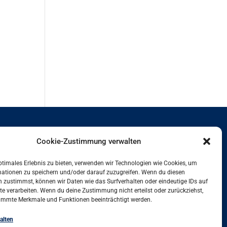
Arbeit und Leben Hamburg GmbH
Cookie-Zustimmung verwalten
Besenbinderhof 60
20097 Hamburg
ptimales Erlebnis zu bieten, verwenden wir Technologien wie Cookies, um
mationen zu speichern und/oder darauf zuzugreifen. Wenn du diesen
+49 (0)40 284016-11
 zustimmst, können wir Daten wie das Surfverhalten oder eindeutige IDs auf
office@hamburg.arbeitundleben.de
te verarbeiten. Wenn du deine Zustimmung nicht erteilst oder zurückziehst,
immte Merkmale und Funktionen beeinträchtigt werden.
alten