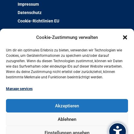
Impressum
Datenschutz
Cookie-Richtlinien EU
Über uns
Cookie-Zustimmung verwalten
Team & Kontakt
Um dir ein optimales Erlebnis zu bieten, verwenden wir Technologien wie
Jobs und Ausbildung
Cookies, um Geräteinformationen zu speichern und/oder darauf
zuzugreifen. Wenn du diesen Technologien zustimmst, können wir Daten
Weiterbildung mit Qualität
wie das Surfverhalten oder eindeutige IDs auf dieser Website verarbeiten.
Charta der Vielfalt
Wenn du deine Zustimmung nicht erteilst oder zurückziehst, können
bestimmte Merkmale und Funktionen beeinträchtigt werden.
Projekt-Archiv
Arbeit und Leben bundesweit
Manage services
Arbeit und Leben Hamburg GmbH
Akzeptieren
Besenbinderhof 60
20097 Hamburg
Ablehnen
+49 (0)40 284016-11
Einstellungen ansehen